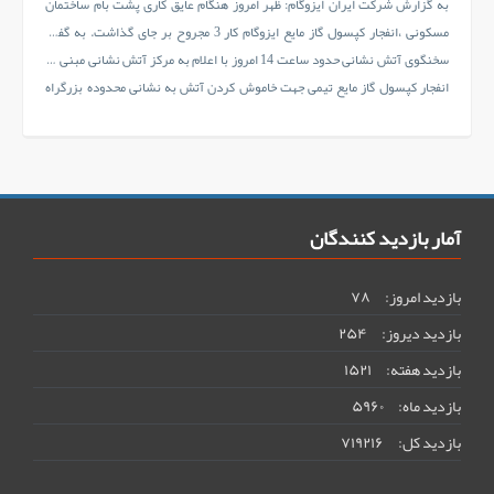
به گزارش شرکت ایران ایزوگام: ظهر امروز هنگام عایق کاری پشت بام ساختمان
مسکونی ،انفجار کپسول گاز مایع ایزوگام کار 3 مجروح بر جای گذاشت. به گفته
سخنگوی آتش نشانی حدود ساعت 14 امروز با اعلام به مرکز آتش نشانی مبنی بر
انفجار کپسول گاز مایع تیمی جهت خاموش کردن آتش به نشانی محدوده بزرگراه
چمران ، جنوب به شمال بعد از پل ملاصدرا ارسال می شود و مامورین بلافاصله پس
از رسیدن به محل آتش سوزی اقدام به خاموش کردن آتش و رهایی مسدومین از
محل حادثه می کنند.
آمار بازدید کنندگان
بازدید امروز:
۷۸
بازدید دیروز:
۲۵۴
بازدید هفته:
۱۵۲۱
بازدید ماه:
۵۹۶۰
بازدید کل:
۷۱۹۲۱۶