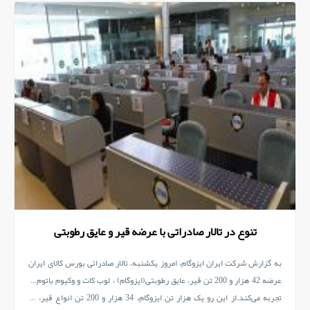
تنوع در تالار صادراتی با عرضه قیر و عایق رطوبتی
به گزارش شرکت ایران ایزوگام، امروز یکشنبه، تالار صادراتی بورس کالای ایران
عرضه 42 هزار و 200 تن قیر، عایق رطوبتی(ایزوگام) ، لوب کات و وکیوم باتوم را
تجربه می‌کند.از این رو یک هزار تن ایزوگام، 34 هزار و 200 تن انواع قیر، دو